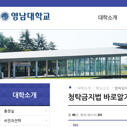
대학소개
학교소식
청탁금
총장실
총
46
건 현재 페이지
2/4
비전과전략
NO