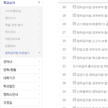
학교소식
30
청탁금지법 관계부처 합동
사이버홍보실
29
청탁금지법 관계부처 합동
영대소식
28
조기취업자(최종학기) 
학술·공연·행사
학사안내
27
청탁금지법 관계부처 합동
Y형인재교육
25
청탁금지법 신고자 보호·
입찰정보
23
전임교원 외부강의 승인신
청탁금지법 바로알기
22
청탁금지법 학교용 매뉴얼
천마UI
21
조기취업자 출석인정 및 학
연혁/현황
35
공공기관 청탁금지법 운영
대학기구
26
청탁금지법 관계부처 합동
학교법인
24
산학협력단 청탁금지법 적
캠퍼스안내
20
청탁금지법 외부강의등 관
규정집