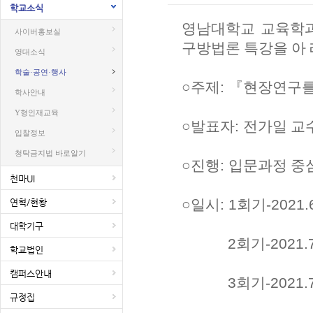
학교소식
영남대학교 교육학
사이버홍보실
구방법론 특강을 아
영대소식
학술·공연·행사
○
주제
:
『
현장연구를
학사안내
Y형인재교육
○
발표자
:
전가일 교
입찰정보
청탁금지법 바로알기
○
진행
:
입문과정 중
천마UI
○
일시
: 1
회기
-2021.
연혁/현황
대학기구
2
회기
-2021.7
학교법인
캠퍼스안내
3
회기
-2021.7
규정집