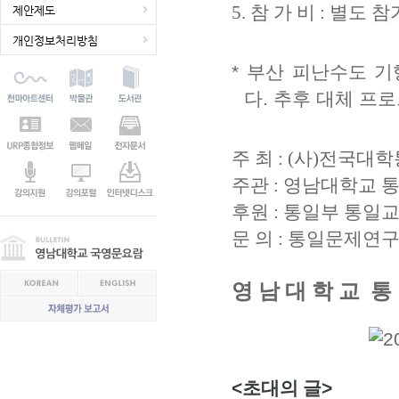
5.
참 가 비
:
별도 참
제안제도
개인정보처리방침
* 부산 피난수도 기
다. 추후 대체 프
주 최
: (
사
)
전국대학
주관
:
영남대학교 
후원
:
통일부 통일
문 의
:
통일문제연구
영 남 대 학 교 통 
<
초대의 글
>