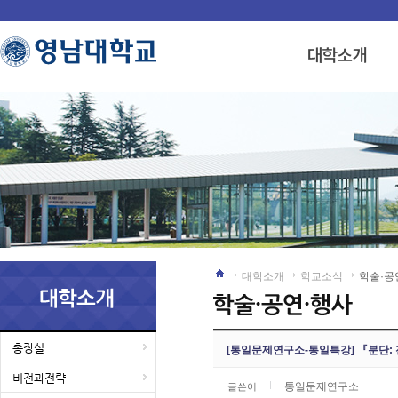
대학소개
학교소식
학술·공
총장실
[통일문제연구소-통일특강] 『분단: 
비전과전략
통일문제연구소
글쓴이