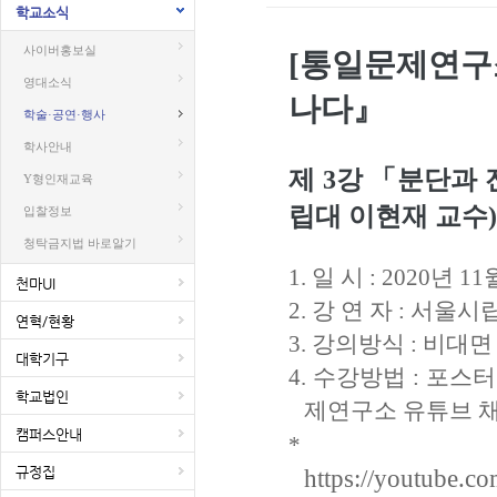
학교소식
사이버홍보실
[
통일문제연구
영대소식
나다
』
학술·공연·행사
학사안내
제 3
강
「분단과 
Y형인재교육
립대 이현재 교수
입찰정보
청탁금지법 바로알기
1.
일 시
: 2020
년
11
천마UI
2.
강 연 자
:
서울시립
연혁/현황
3.
강의방식
:
비대면
대학기구
4. 수강
방법
:
포스
학교법인
제연구소 유튜브 
캠퍼스안내
통
*
규정집
https://youtube