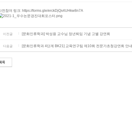
사전참여 링크: https://forms.gle/erckDjQs4UHkw8n7A
[문화인류학과] 박성용 교수님 정년퇴임 기념 고별 강연회
이전글
[문화인류학과 4단계 BK21] 교육연구팀 제10회 전문가초청강연회 안
다음글