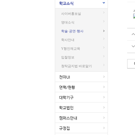
학교소식
사이버홍보실
영대소식
학술·공연·행사
학사안내
Y형인재교육
입찰정보
청탁금지법 바로알기
천마UI
연혁/현황
대학기구
학교법인
캠퍼스안내
규정집