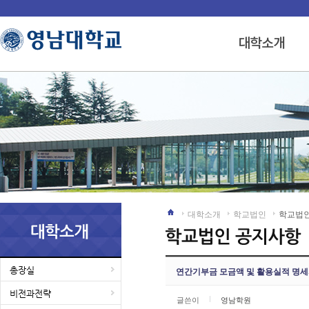
대학소개
학교법인
학교법
총장실
연간기부금 모금액 및 활용실적 명세
비전과전략
글쓴이
영남학원