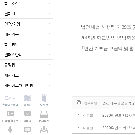
학교소식
천마UI
연혁/현황
법인세법 시행령 제39조 
대학기구
2019년 학교법인 영남학
학교법인
「
연간 기부금 모금액 및 
캠퍼스안내
규정집
제안제도
개인정보처리방침
연간기부금모금액및활용실
첨부파일
2020학년도 제2차
이전글
2020학년도 제1차
다음글