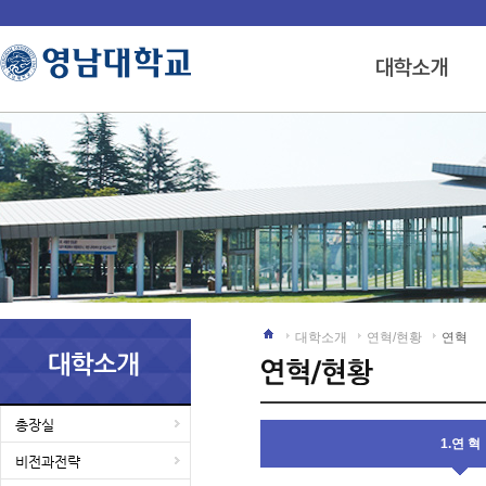
대학소개
연혁/현황
연혁
총장실
1.연 혁
비전과전략