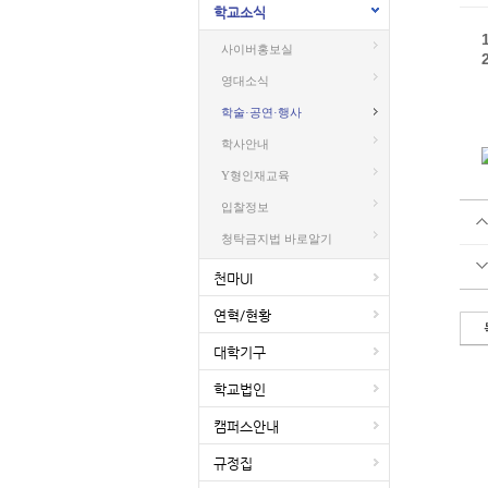
학교소식
사이버홍보실
영대소식
학술·공연·행사
학사안내
Y형인재교육
입찰정보
청탁금지법 바로알기
천마UI
연혁/현황
대학기구
학교법인
캠퍼스안내
규정집