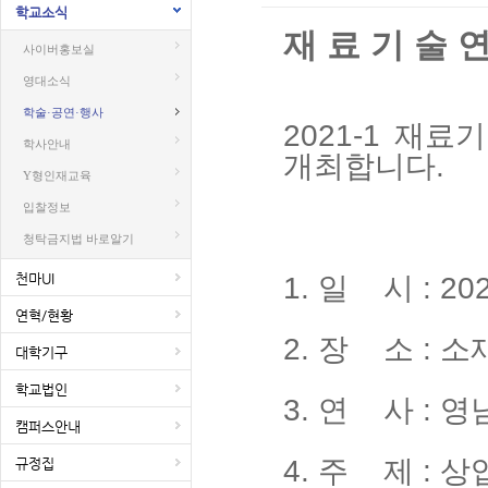
학교소식
재 료 기 술 연
사이버홍보실
영대소식
학술·공연·행사
2021-1 재
학사안내
개최합니다.
Y형인재교육
입찰정보
청탁금지법 바로알기
천마UI
1. 일 시 : 2021
연혁/현황
2. 장 소 : 
대학기구
학교법인
3. 연 사 : 영남
캠퍼스안내
4. 주 제 :
규정집