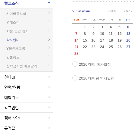
학교소식
사이버홍보실
영대소식
1
2
3
4
5
6
학술·공연·행사
7
8
9
10
11
12
13
학사안내
14
15
16
17
18
19
20
21
22
23
24
25
26
27
Y형인재교육
28
입찰정보
2026 대학 학사일정
청탁금지법 바로알기
천마UI
2026 대학원 학사일정
연혁/현황
대학기구
학교법인
캠퍼스안내
규정집