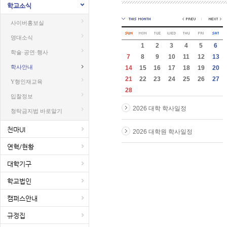
학교소식
사이버홍보실
영대소식
1
2
3
4
5
6
학술·공연·행사
7
8
9
10
11
12
13
학사안내
14
15
16
17
18
19
20
21
22
23
24
25
26
27
Y형인재교육
28
입찰정보
2026 대학 학사일정
청탁금지법 바로알기
천마UI
2026 대학원 학사일정
연혁/현황
대학기구
학교법인
캠퍼스안내
규정집