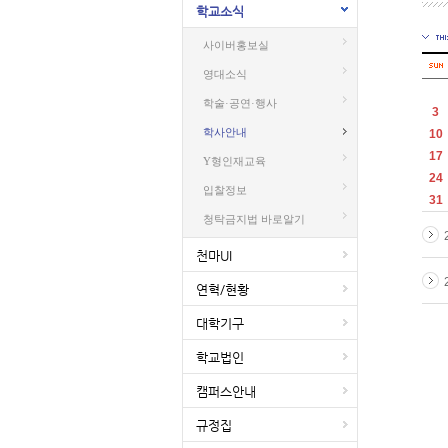
학교소식
사이버홍보실
영대소식
학술·공연·행사
3
학사안내
10
17
Y형인재교육
24
입찰정보
31
청탁금지법 바로알기
천마UI
연혁/현황
대학기구
학교법인
캠퍼스안내
규정집