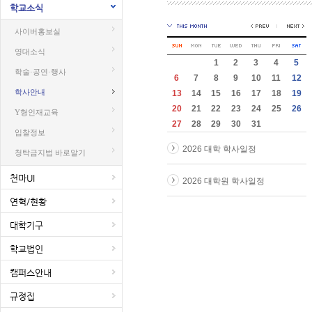
학교소식
사이버홍보실
영대소식
1
2
3
4
5
학술·공연·행사
6
7
8
9
10
11
12
학사안내
13
14
15
16
17
18
19
20
21
22
23
24
25
26
Y형인재교육
27
28
29
30
31
입찰정보
2026 대학 학사일정
청탁금지법 바로알기
천마UI
2026 대학원 학사일정
연혁/현황
대학기구
학교법인
캠퍼스안내
규정집