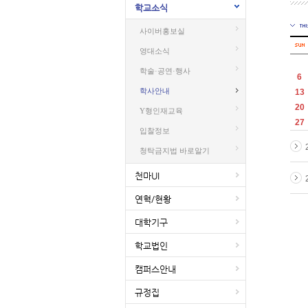
학교소식
사이버홍보실
영대소식
학술·공연·행사
6
학사안내
13
20
Y형인재교육
27
입찰정보
청탁금지법 바로알기
천마UI
연혁/현황
대학기구
학교법인
캠퍼스안내
규정집