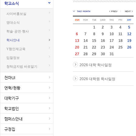
학교소식
사이버홍보실
영대소식
1
2
3
4
5
학술·공연·행사
6
7
8
9
10
11
12
학사안내
13
14
15
16
17
18
19
20
21
22
23
24
25
26
Y형인재교육
27
28
29
30
31
입찰정보
2026 대학 학사일정
청탁금지법 바로알기
천마UI
2026 대학원 학사일정
연혁/현황
대학기구
학교법인
캠퍼스안내
규정집