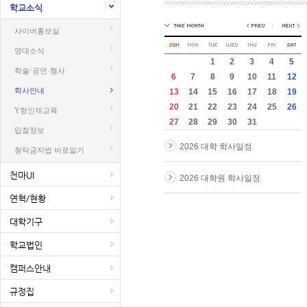
학교소식
사이버홍보실
영대소식
1
2
3
4
5
학술·공연·행사
6
7
8
9
10
11
12
학사안내
13
14
15
16
17
18
19
20
21
22
23
24
25
26
Y형인재교육
27
28
29
30
31
입찰정보
2026 대학 학사일정
청탁금지법 바로알기
천마UI
2026 대학원 학사일정
연혁/현황
대학기구
학교법인
캠퍼스안내
규정집