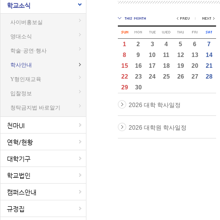
학교소식
사이버홍보실
영대소식
1
2
3
4
5
6
7
학술·공연·행사
8
9
10
11
12
13
14
학사안내
15
16
17
18
19
20
21
22
23
24
25
26
27
28
Y형인재교육
29
30
입찰정보
2026 대학 학사일정
청탁금지법 바로알기
천마UI
2026 대학원 학사일정
연혁/현황
대학기구
학교법인
캠퍼스안내
규정집