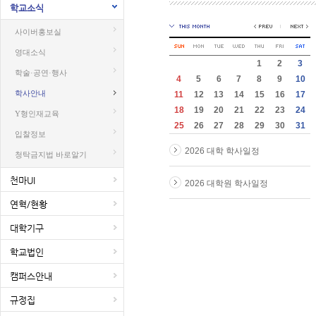
학교소식
사이버홍보실
영대소식
1
2
3
학술·공연·행사
4
5
6
7
8
9
10
학사안내
11
12
13
14
15
16
17
18
19
20
21
22
23
24
Y형인재교육
25
26
27
28
29
30
31
입찰정보
2026 대학 학사일정
청탁금지법 바로알기
천마UI
2026 대학원 학사일정
연혁/현황
대학기구
학교법인
캠퍼스안내
규정집