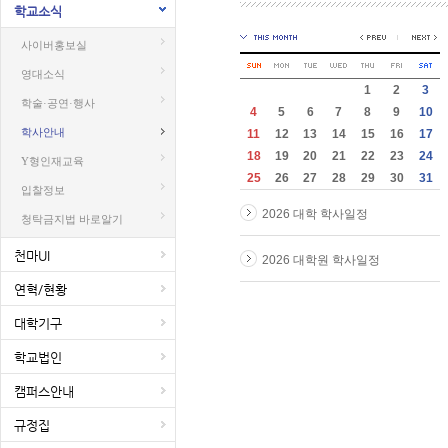
학교소식
사이버홍보실
영대소식
1
2
3
학술·공연·행사
4
5
6
7
8
9
10
학사안내
11
12
13
14
15
16
17
18
19
20
21
22
23
24
Y형인재교육
25
26
27
28
29
30
31
입찰정보
2026 대학 학사일정
청탁금지법 바로알기
천마UI
2026 대학원 학사일정
연혁/현황
대학기구
학교법인
캠퍼스안내
규정집