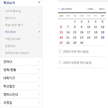
학교소식
사이버홍보실
영대소식
1
2
3
4
5
학술·공연·행사
6
7
8
9
10
11
12
학사안내
13
14
15
16
17
18
19
20
21
22
23
24
25
26
Y형인재교육
27
28
29
30
입찰정보
2026 대학 학사일정
청탁금지법 바로알기
천마UI
2026 대학원 학사일정
연혁/현황
대학기구
학교법인
캠퍼스안내
규정집