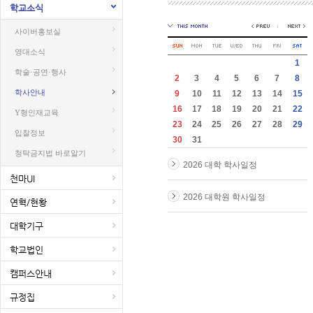
학교소식
사이버홍보실
영대소식
1
학술·공연·행사
2
3
4
5
6
7
8
학사안내
9
10
11
12
13
14
15
16
17
18
19
20
21
22
Y형인재교육
23
24
25
26
27
28
29
입찰정보
30
31
청탁금지법 바로알기
2026 대학 학사일정
천마UI
2026 대학원 학사일정
연혁/현황
대학기구
학교법인
캠퍼스안내
규정집