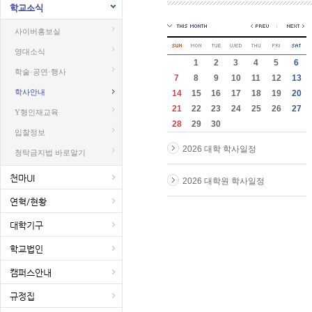
학교소식
사이버홍보실
영대소식
1
2
3
4
5
6
학술·공연·행사
7
8
9
10
11
12
13
학사안내
14
15
16
17
18
19
20
21
22
23
24
25
26
27
Y형인재교육
28
29
30
입찰정보
2026 대학 학사일정
청탁금지법 바로알기
천마UI
2026 대학원 학사일정
연혁/현황
대학기구
학교법인
캠퍼스안내
규정집