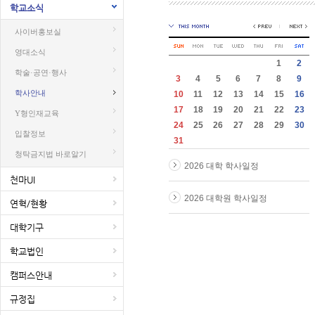
학교소식
사이버홍보실
영대소식
1
2
학술·공연·행사
3
4
5
6
7
8
9
학사안내
10
11
12
13
14
15
16
17
18
19
20
21
22
23
Y형인재교육
24
25
26
27
28
29
30
입찰정보
31
청탁금지법 바로알기
2026 대학 학사일정
천마UI
2026 대학원 학사일정
연혁/현황
대학기구
학교법인
캠퍼스안내
규정집