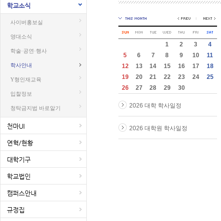
학교소식
사이버홍보실
영대소식
1
2
3
4
학술·공연·행사
5
6
7
8
9
10
11
학사안내
12
13
14
15
16
17
18
19
20
21
22
23
24
25
Y형인재교육
26
27
28
29
30
입찰정보
2026 대학 학사일정
청탁금지법 바로알기
천마UI
2026 대학원 학사일정
연혁/현황
대학기구
학교법인
캠퍼스안내
규정집