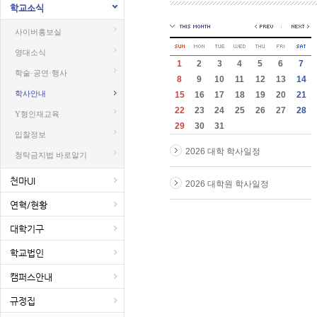
학교소식
사이버홍보실
영대소식
1
2
3
4
5
6
7
학술·공연·행사
8
9
10
11
12
13
14
학사안내
15
16
17
18
19
20
21
22
23
24
25
26
27
28
Y형인재교육
29
30
31
입찰정보
2026 대학 학사일정
청탁금지법 바로알기
천마UI
2026 대학원 학사일정
연혁/현황
대학기구
학교법인
캠퍼스안내
규정집