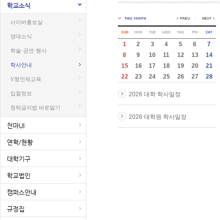
학교소식
사이버홍보실
영대소식
1
2
3
4
5
6
7
학술·공연·행사
8
9
10
11
12
13
14
학사안내
15
16
17
18
19
20
21
22
23
24
25
26
27
28
Y형인재교육
입찰정보
2026 대학 학사일정
청탁금지법 바로알기
2026 대학원 학사일정
천마UI
연혁/현황
대학기구
학교법인
캠퍼스안내
규정집