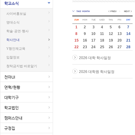
학교소식
사이버홍보실
영대소식
1
2
3
4
5
6
7
학술·공연·행사
8
9
10
11
12
13
14
학사안내
15
16
17
18
19
20
21
22
23
24
25
26
27
28
Y형인재교육
입찰정보
2026 대학 학사일정
청탁금지법 바로알기
2026 대학원 학사일정
천마UI
연혁/현황
대학기구
학교법인
캠퍼스안내
규정집