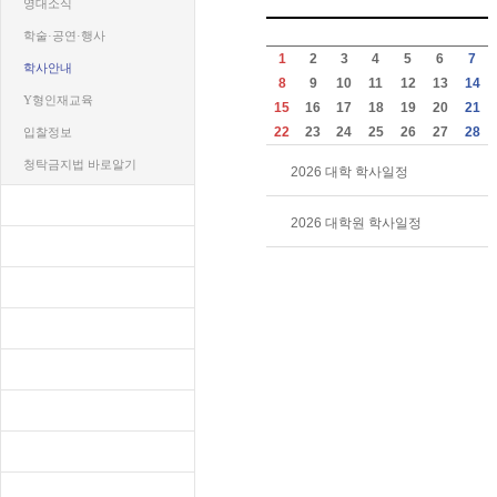
영대소식
학술·공연·행사
1
2
3
4
5
6
7
학사안내
8
9
10
11
12
13
14
Y형인재교육
15
16
17
18
19
20
21
22
23
24
25
26
27
28
입찰정보
청탁금지법 바로알기
2026 대학 학사일정
천마UI
2026 대학원 학사일정
연혁/현황
대학기구
학교법인
캠퍼스안내
규정집
제안제도
개인정보처리방침