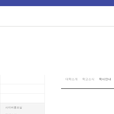
대학소개
학교소식
학사안내
총장실
비전과전략
2026.02.19
학교소식
사이버홍보실