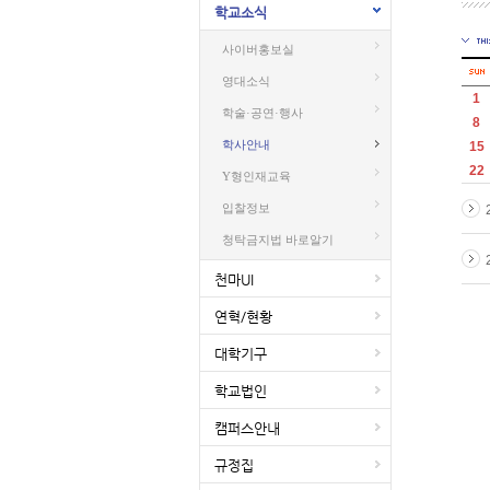
학교소식
사이버홍보실
영대소식
1
학술·공연·행사
8
학사안내
15
22
Y형인재교육
입찰정보
청탁금지법 바로알기
천마UI
연혁/현황
대학기구
학교법인
캠퍼스안내
규정집