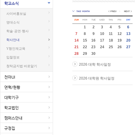
학교소식
사이버홍보실
영대소식
1
2
3
4
5
6
학술·공연·행사
7
8
9
10
11
12
13
학사안내
14
15
16
17
18
19
20
21
22
23
24
25
26
27
Y형인재교육
28
29
30
입찰정보
2026 대학 학사일정
청탁금지법 바로알기
천마UI
2026 대학원 학사일정
연혁/현황
대학기구
학교법인
캠퍼스안내
규정집