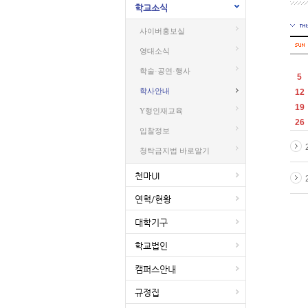
학교소식
사이버홍보실
영대소식
학술·공연·행사
5
학사안내
12
19
Y형인재교육
26
입찰정보
청탁금지법 바로알기
천마UI
연혁/현황
대학기구
학교법인
캠퍼스안내
규정집