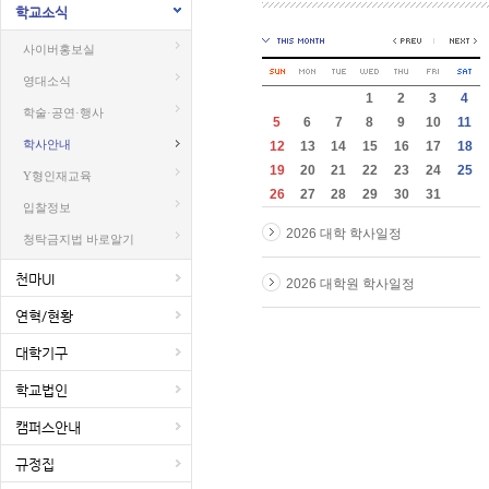
학교소식
사이버홍보실
영대소식
1
2
3
4
학술·공연·행사
5
6
7
8
9
10
11
학사안내
12
13
14
15
16
17
18
19
20
21
22
23
24
25
Y형인재교육
26
27
28
29
30
31
입찰정보
2026 대학 학사일정
청탁금지법 바로알기
천마UI
2026 대학원 학사일정
연혁/현황
대학기구
학교법인
캠퍼스안내
규정집