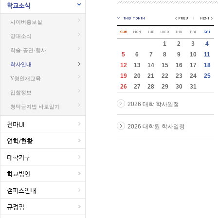
학교소식
사이버홍보실
영대소식
1
2
3
4
학술·공연·행사
5
6
7
8
9
10
11
학사안내
12
13
14
15
16
17
18
19
20
21
22
23
24
25
Y형인재교육
26
27
28
29
30
31
입찰정보
2026 대학 학사일정
청탁금지법 바로알기
천마UI
2026 대학원 학사일정
연혁/현황
대학기구
학교법인
캠퍼스안내
규정집