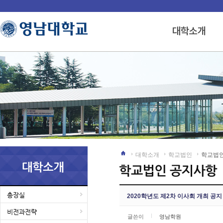
대학소개
학교법인
학교법
총장실
2020학년도 제2차 이사회 개최 공지
비전과전략
글쓴이
영남학원