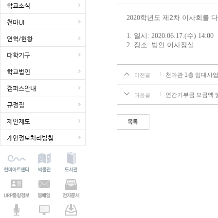
학교소식
학년도 제2
차 이사회를 
2020
천마UI
일시
수
1.
: 2020.06.17.(
) 14:00
연혁/현황
장소
법인 이사장실
2.
:
대학기구
학교법인
천마관 1층 임대사업
이전글
캠퍼스안내
연간기부금 모금액 
다음글
규정집
제안제도
개인정보처리방침