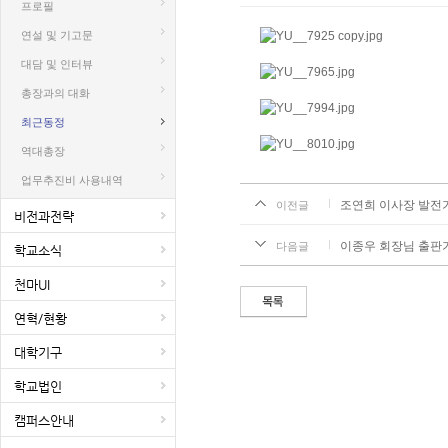
프로필
연설 및 기고문
대담 및 인터뷰
총장과의 대화
최근동정
역대총장
업무추진비 사용내역
조연희 이사장 발전기금 
이전글
비전과전략
이종우 회장님 출판기념회
다음글
학교소식
천마UI
연혁/현황
대학기구
학교법인
캠퍼스안내