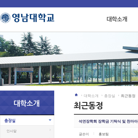
대학소개
총장실
최근동정
총장실
석연장학회 장학금 기탁식 및 천마아너스
인사말
글쓴이
홍보팀