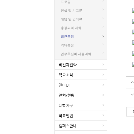
프로필
연설 및 기고문
대담 및 인터뷰
총장과의 대화
최근동정
역대총장
업무추진비 사용내역
비전과전략
학교소식
천마UI
연혁/현황
대학기구
학교법인
캠퍼스안내