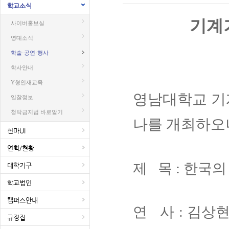
학교소식
기계
사이버홍보실
영대소식
학술·공연·행사
학사안내
Y형인재교육
영남대학교 기
입찰정보
청탁금지법 바로알기
나를 개최하오
천마UI
연혁/현황
제 목 : 한국의
대학기구
학교법인
캠퍼스안내
연 사 : 김상
규정집