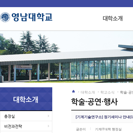
대학소개
학교소식
학술·공
총장실
[기계기술연구소] 정기세미나 안내(19.
비전과전략
글쓴이
기계IT대학 행정실