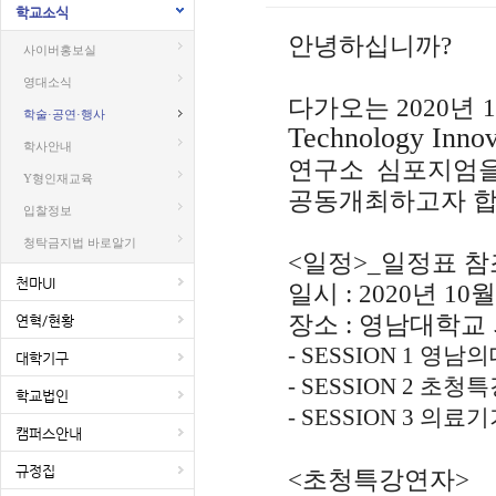
학교소식
안녕하십니까
?
사이버홍보실
영대소식
다가오는
2020
년
1
학술·공연·행사
Technology Inno
학사안내
연구소 심포지엄
Y형인재교육
공동개최하고자 
입찰정보
청탁금지법 바로알기
<
일정
>_
일정표 참
천마UI
일시 : 2020년 10월 
장소 : 영남대학교
연혁/현황
- SESSION 1
영남의
대학기구
- SESSION 2
초청특
학교법인
- SESSION 3
의료기
캠퍼스안내
규정집
<
초청특강연자
>