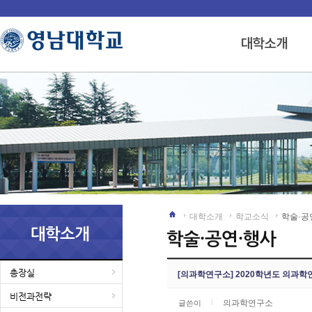
대학소개
학교소식
학술·공
총장실
[의과학연구소] 2020학년도 의과학
비전과전략
의과학연구소
글쓴이