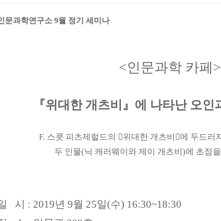
인문과학연구소
9
월 정기 세미나
<
인문과학 카페
>
『
위대한 개츠비
』
에 나타난 오인
F.
스콧 피츠제럴드의
󰡔
위대한 개츠비
󰡕
에 두드러
두 인물
(
닉 캐러웨이와 제이 개츠비
)
에 초점을
일 시
: 2019
년
9
월
25
일
(
수
) 16:30~18:30