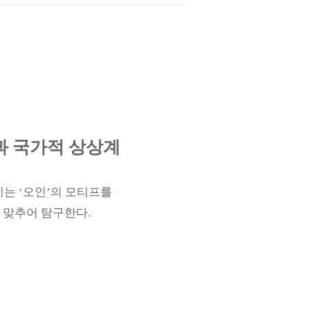
과 국가적 상상계
지는
‘
오인
’
의 모티프를
 맞추어 탐구한다
.