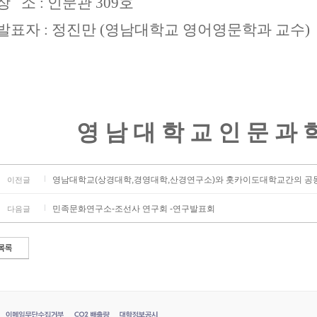
장 소
:
인문관
309
호
발표자
:
정진만
(
영남대학교 영어영문학과 교수
)
영 남 대 학 교 인 문 과 
영남대학교(상경대학,경영대학,산경연구소)와 홋카이도대학교간의 공
이전글
민족문화연구소-조선사 연구회 -연구발표회
다음글