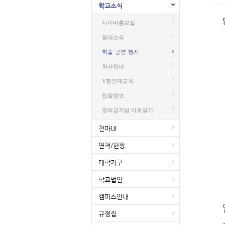
학교소식
사이버홍보실
영대소식
학술·공연·행사
학사안내
Y형인재교육
입찰정보
청탁금지법 바로알기
천마UI
연혁/현황
대학기구
학교법인
캠퍼스안내
규정집